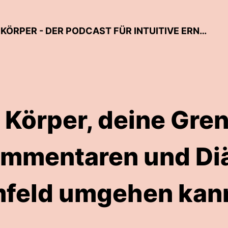
IN BEZIEHUNG MIT DIR UND DEINEM KÖRPER - DER PODCAST FÜR INTUITIVE ERNÄHRUNG & KÖRPERAKZEPTANZ
 Körper, deine Gre
ommentaren und Diä
feld umgehen kan