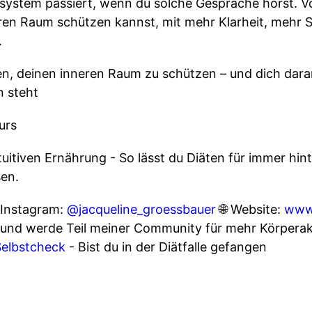
ystem passiert, wenn du solche Gespräche hörst. Vo
eren Raum schützen kannst, mit mehr Klarheit, mehr 
.
ken, deinen inneren Raum zu schützen – und dich dara
n steht
urs
tuitiven Ernährung - So lässt du Diäten für immer hin
sen.
 Instagram:
@jacqueline_groessbauer
🌐 Website:
www.
 und werde Teil meiner Community für mehr Körperak
Selbstcheck
- Bist du in der Diätfalle gefangen