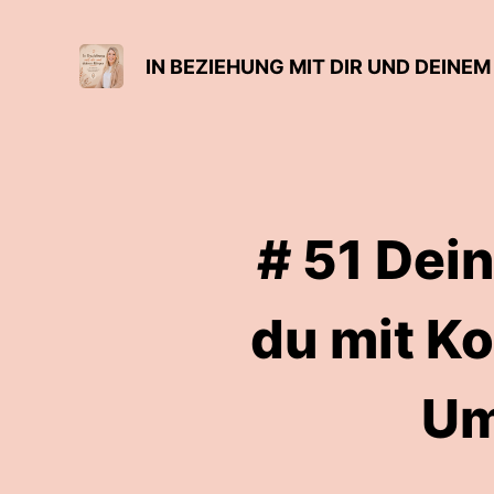
# 51 Dein
du mit K
Um