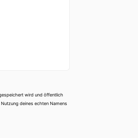
e und Körperakzeptanz.
sche Übungen an die Hand
speichert wird und öffentlich
ie Nutzung deines echten Namens
 Körperakzentanz?