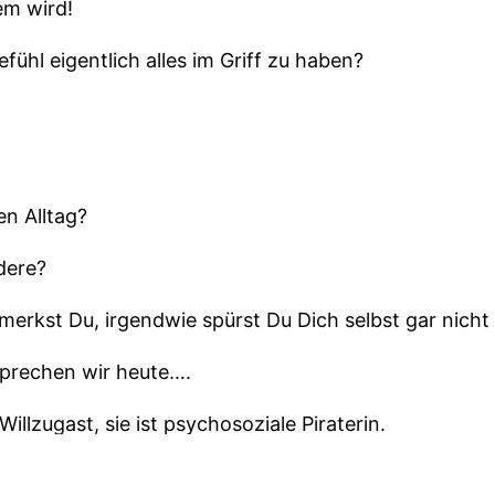
em wird!
fühl eigentlich alles im Griff zu haben?
en Alltag?
dere?
 merkst Du, irgendwie spürst Du Dich selbst gar nicht 
sprechen wir heute….
illzugast, sie ist psychosoziale Piraterin.
auen vom Funktionieren ins Spüren.